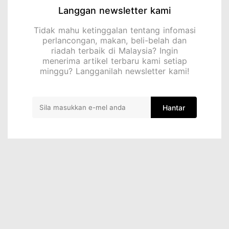
Langgan newsletter kami
Tidak mahu ketinggalan tentang infomasi
perlancongan, makan, beli-belah dan
riadah terbaik di Malaysia? Ingin
menerima artikel terbaru kami setiap
minggu? Langganilah newsletter kami!
Hantar