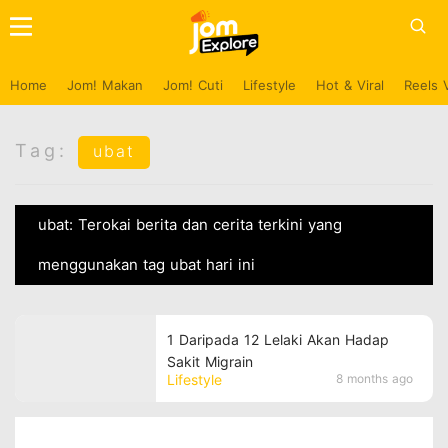
Home
Jom! Makan
Jom! Cuti
Lifestyle
Hot & Viral
Reels 
Tag:
ubat
ubat: Terokai berita dan cerita terkini yang
menggunakan tag ubat hari ini
1 Daripada 12 Lelaki Akan Hadap
Sakit Migrain
Lifestyle
8 months ago