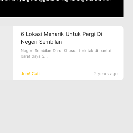
6 Lokasi Menarik Untuk Pergi Di
Negeri Sembilan
Negeri Sembilan Darul Khusus terletak di pantai
barat daya S...
Jom! Cuti
2 years ago