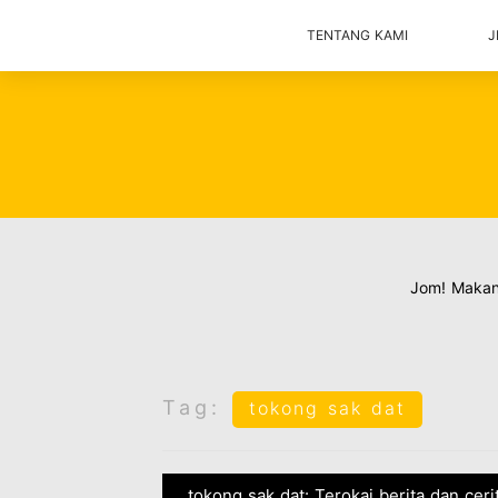
TENTANG KAMI
J
Jom! Maka
Tag:
tokong sak dat
tokong sak dat: Terokai berita dan cer