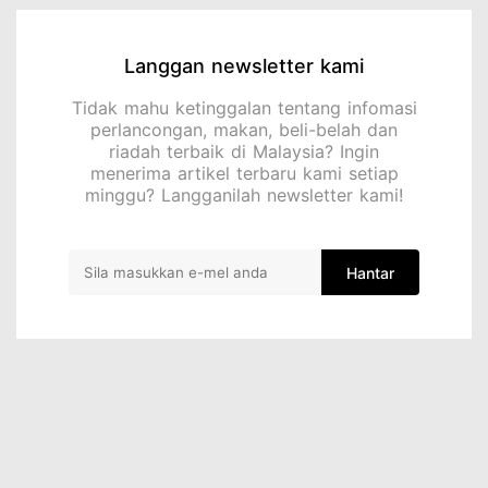
Langgan newsletter kami
Tidak mahu ketinggalan tentang infomasi
perlancongan, makan, beli-belah dan
riadah terbaik di Malaysia? Ingin
menerima artikel terbaru kami setiap
minggu? Langganilah newsletter kami!
Hantar