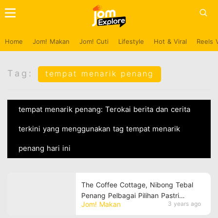
Home
Jom! Makan
Jom! Cuti
Lifestyle
Hot & Viral
Reels 
Tag:
tempat menarik penang
tempat menarik penang: Terokai berita dan cerita
terkini yang menggunakan tag tempat menarik
penang hari ini
The Coffee Cottage, Nibong Tebal
Penang Pelbagai Pilihan Pastri
Jom! Makan
3 years ago
Berkonsepkan 'English Style'