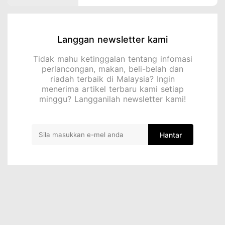
Langgan newsletter kami
Tidak mahu ketinggalan tentang infomasi
perlancongan, makan, beli-belah dan
riadah terbaik di Malaysia? Ingin
menerima artikel terbaru kami setiap
minggu? Langganilah newsletter kami!
Hantar