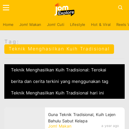
Home
Jom! Makan
Jom! Cuti
Lifestyle
Hot & Viral
Reels 
Tag:
Teknik Menghasilkan Kuih Tradisional
Teknik Menghasilkan Kuih Tradisional: Terokai
berita dan cerita terkini yang menggunakan tag
Teknik Menghasilkan Kuih Tradisional hari ini
Guna Teknik Tradisional, Kuih Lejen
Bahulu Sabut Kelapa
Jom! Makan
a year ago