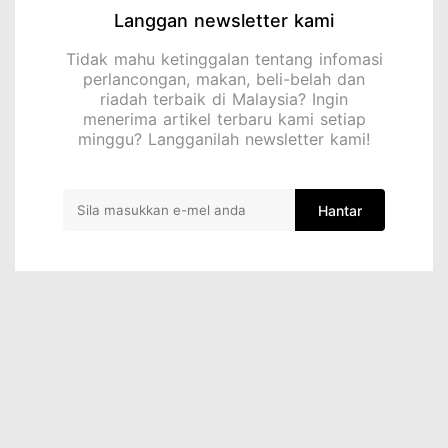
Langgan newsletter kami
Tidak mahu ketinggalan tentang infomasi
perlancongan, makan, beli-belah dan
riadah terbaik di Malaysia? Ingin
menerima artikel terbaru kami setiap
minggu? Langganilah newsletter kami!
Hantar