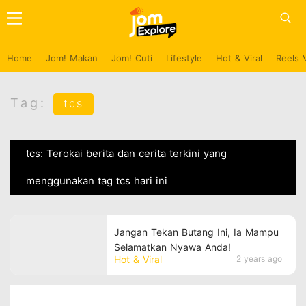
Home
Jom! Makan
Jom! Cuti
Lifestyle
Hot & Viral
Reels 
Tag:
tcs
tcs: Terokai berita dan cerita terkini yang
menggunakan tag tcs hari ini
Jangan Tekan Butang Ini, Ia Mampu
Selamatkan Nyawa Anda!
Hot & Viral
2 years ago