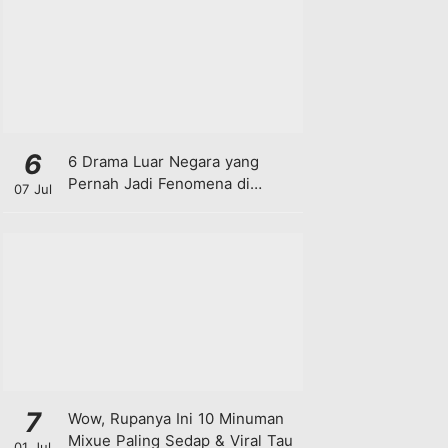
6
6 Drama Luar Negara yang
Pernah Jadi Fenomena di
07 Jul
Malaysia
7
Wow, Rupanya Ini 10 Minuman
Mixue Paling Sedap & Viral Tau
01 Jul