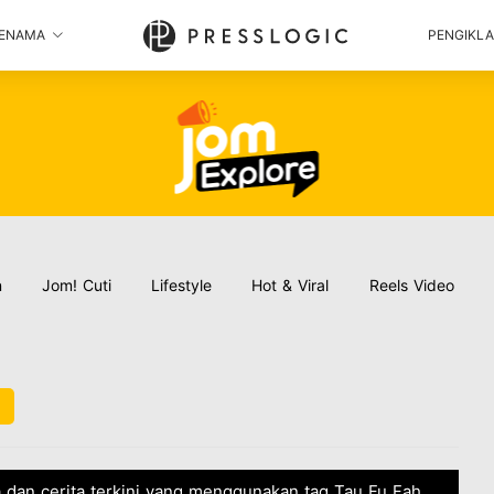
ENAMA
PENGIKL
n
Jom! Cuti
Lifestyle
Hot & Viral
Reels Video
 dan cerita terkini yang menggunakan tag Tau Fu Fah