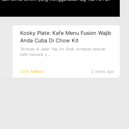
Kooky Plate: Kafe Menu Fusion Wajib
Anda Cuba Di Chow Kit
Terletak di Jalan Yap Ah Shak terdapat sebuah
kafe menarik y...
Jom! Makan
2 years ago