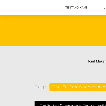
TENTANG KAMI
J
Jom! Maka
Tag:
Tau Fu Fah Cheesecake
Tau Fu Fah Cheesecake: Terokai berita