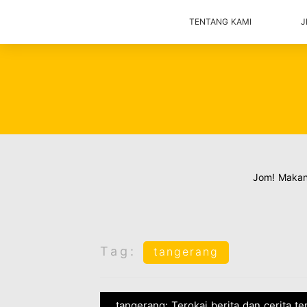
TENTANG KAMI
J
Jom! Maka
Tag:
tangerang
tangerang: Terokai berita dan cerita t