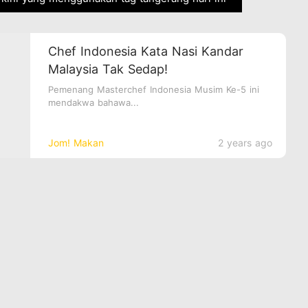
Chef Indonesia Kata Nasi Kandar
Malaysia Tak Sedap!
Pemenang Masterchef Indonesia Musim Ke-5 ini
mendakwa bahawa...
Jom! Makan
2 years ago