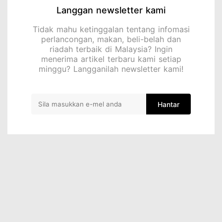
Langgan newsletter kami
Tidak mahu ketinggalan tentang infomasi
perlancongan, makan, beli-belah dan
riadah terbaik di Malaysia? Ingin
menerima artikel terbaru kami setiap
minggu? Langganilah newsletter kami!
Hantar