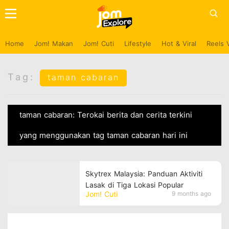
Home
Jom! Makan
Jom! Cuti
Lifestyle
Hot & Viral
Reels 
Tag:
taman cabaran
taman cabaran: Terokai berita dan cerita terkini
yang menggunakan tag taman cabaran hari ini
Skytrex Malaysia: Panduan Aktiviti
Lasak di Tiga Lokasi Popular
Jom! Cuti
9 months ago