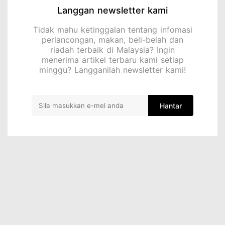
Langgan newsletter kami
Tidak mahu ketinggalan tentang infomasi
perlancongan, makan, beli-belah dan
riadah terbaik di Malaysia? Ingin
menerima artikel terbaru kami setiap
minggu? Langganilah newsletter kami!
Hantar