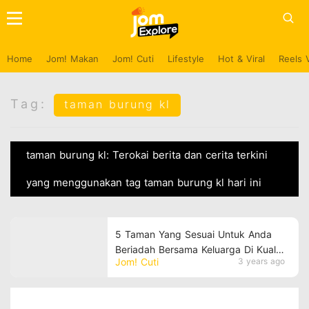
Home
Jom! Makan
Jom! Cuti
Lifestyle
Hot & Viral
Reels 
Tag:
taman burung kl
taman burung kl: Terokai berita dan cerita terkini
yang menggunakan tag taman burung kl hari ini
5 Taman Yang Sesuai Untuk Anda
Beriadah Bersama Keluarga Di Kuala
Jom! Cuti
3 years ago
Lumpur