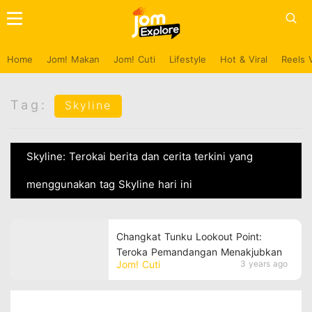
Home
Jom! Makan
Jom! Cuti
Lifestyle
Hot & Viral
Reels 
Tag:
Skyline
Skyline: Terokai berita dan cerita terkini yang
menggunakan tag Skyline hari ini
Changkat Tunku Lookout Point:
Teroka Pemandangan Menakjubkan
Jom! Cuti
3 years ago