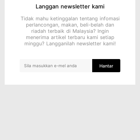
Langgan newsletter kami
Tidak mahu ketinggalan tentang infomasi
perlancongan, makan, beli-belah dan
riadah terbaik di Malaysia? Ingin
menerima artikel terbaru kami setiap
minggu? Langganilah newsletter kami!
Hantar