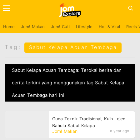
Home
Jom! Makan
Jom! Cuti
Lifestyle
Hot & Viral
Reels 
Tag:
Sabut Kelapa Acuan Tembaga
Sabut Kelapa Acuan Tembaga: Terokai berita dan
cerita terkini yang menggunakan tag Sabut Kelapa
Acuan Tembaga hari ini
Guna Teknik Tradisional, Kuih Lejen
Bahulu Sabut Kelapa
Jom! Makan
a year ago