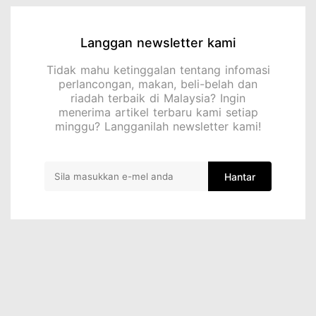
Langgan newsletter kami
Tidak mahu ketinggalan tentang infomasi
perlancongan, makan, beli-belah dan
riadah terbaik di Malaysia? Ingin
menerima artikel terbaru kami setiap
minggu? Langganilah newsletter kami!
Hantar