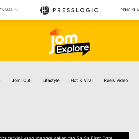
ENAMA
PENGIKL
n
Jom! Cuti
Lifestyle
Hot & Viral
Reels Video
erita terkini yang menggunakan tag Sa Sa First Date