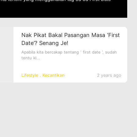
Nak Pikat Bakal Pasangan Masa ‘First
Date’? Senang Je!
Apabila kita bercakap tentang ‘ first date ’, sudah
tentu ki...
Lifestyle．Kecantikan
2 years ago