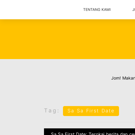
TENTANG KAMI
J
Jom! Maka
Tag:
Sa Sa First Date
Sa Sa First Date: Terokai berita dan c