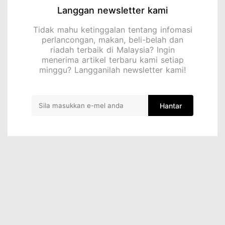
Langgan newsletter kami
Tidak mahu ketinggalan tentang infomasi
perlancongan, makan, beli-belah dan
riadah terbaik di Malaysia? Ingin
menerima artikel terbaru kami setiap
minggu? Langganilah newsletter kami!
Hantar