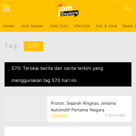
Home
Jom! Makan
Jom! Cuti
Lifestyle
Hot & Viral
Reels 
Tag:
S70
S70: Terokai berita dan cerita terkini yang
menggunakan tag S70 hari ini
Proton: Sejarah Ringkas Jenama
Automotif Pertama Negara
Lifestyle
3 years ago