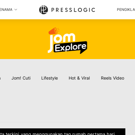
ENAMA
PENGIKL
n
Jom! Cuti
Lifestyle
Hot & Viral
Reels Video
ita terkini yang menggunakan tag rumah pertama hari