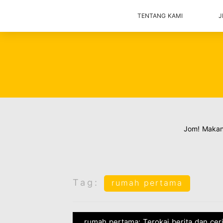
TENTANG KAMI
J
Jom! Maka
Tag:
rumah pertama
rumah pertama: Terokai berita dan cer