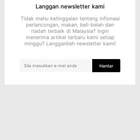
Langgan newsletter kami
Tidak mahu ketinggalan tentang infomasi
perlancongan, makan, beli-belah dan
riadah terbaik di Malaysia? Ingin
menerima artikel terbaru kami setiap
minggu? Langganilah newsletter kami!
Hantar