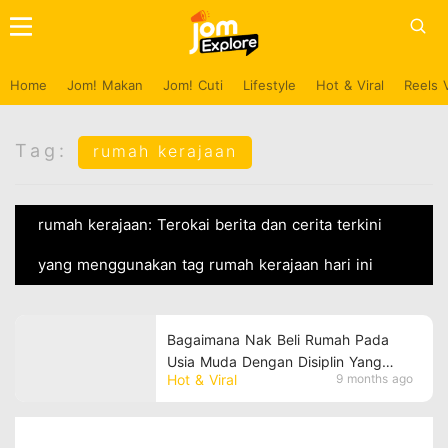
Home
Jom! Makan
Jom! Cuti
Lifestyle
Hot & Viral
Reels 
Tag:
rumah kerajaan
rumah kerajaan: Terokai berita dan cerita terkini
yang menggunakan tag rumah kerajaan hari ini
Bagaimana Nak Beli Rumah Pada
Usia Muda Dengan Disiplin Yang
Hot & Viral
9 months ago
Tinggi