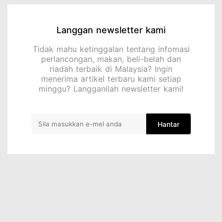
Langgan newsletter kami
Tidak mahu ketinggalan tentang infomasi
perlancongan, makan, beli-belah dan
riadah terbaik di Malaysia? Ingin
menerima artikel terbaru kami setiap
minggu? Langganilah newsletter kami!
Hantar