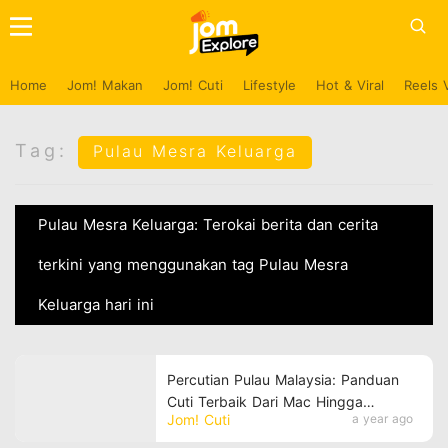
Home
Jom! Makan
Jom! Cuti
Lifestyle
Hot & Viral
Reels 
Tag:
Pulau Mesra Keluarga
Pulau Mesra Keluarga: Terokai berita dan cerita
terkini yang menggunakan tag Pulau Mesra
Keluarga hari ini
Percutian Pulau Malaysia: Panduan
Cuti Terbaik Dari Mac Hingga
Jom! Cuti
a year ago
Oktober 2025