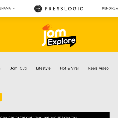
ENAMA
PENGIKL
n
Jom! Cuti
Lifestyle
Hot & Viral
Reels Video
dan cerita terkini yang menggunakan tag