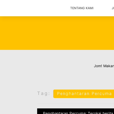
TENTANG KAMI
J
Jom! Maka
Tag:
Penghantaran Percuma
Penghantaran Percuma: Terokai berita 