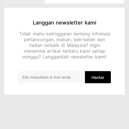
Langgan newsletter kami
Tidak mahu ketinggalan tentang infomasi
perlancongan, makan, beli-belah dan
riadah terbaik di Malaysia? Ingin
menerima artikel terbaru kami setiap
minggu? Langganilah newsletter kami!
Hantar