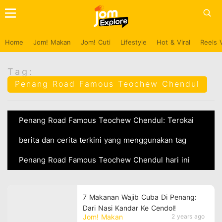
Home
Jom! Makan
Jom! Cuti
Lifestyle
Hot & Viral
Reels 
Tag:
Penang Road Famous Teochew Chendul
Penang Road Famous Teochew Chendul: Terokai
berita dan cerita terkini yang menggunakan tag
Penang Road Famous Teochew Chendul hari ini
7 Makanan Wajib Cuba Di Penang:
Dari Nasi Kandar Ke Cendol!
Jom! Makan
2 years ago