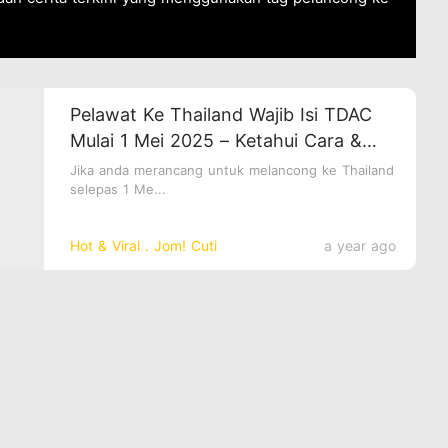
Pelawat Ke Thailand Wajib Isi TDAC
Mulai 1 Mei 2025 – Ketahui Cara &
Info Penting Di Sini!
Jika anda merancang untuk melancong ke Thailand
selepas 1 Me...
Hot & Viral．Jom! Cuti
a year ago