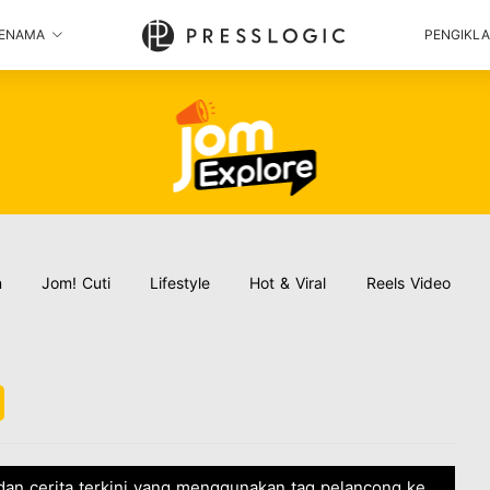
ENAMA
PENGIKL
n
Jom! Cuti
Lifestyle
Hot & Viral
Reels Video
 dan cerita terkini yang menggunakan tag pelancong ke