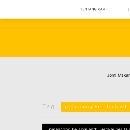
TENTANG KAMI
J
Jom! Maka
Tag:
pelancong ke Thailand
pelancong ke Thailand: Terokai berita