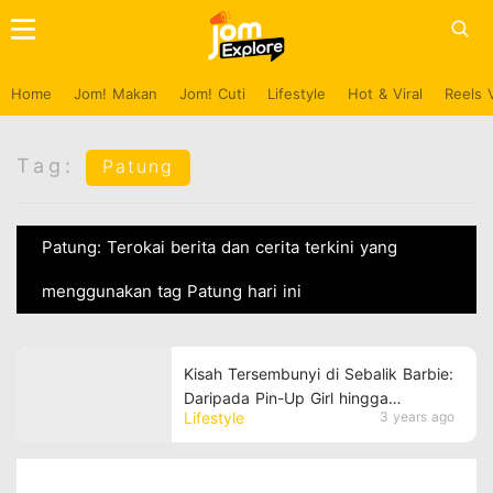
Home
Jom! Makan
Jom! Cuti
Lifestyle
Hot & Viral
Reels 
Tag:
Patung
Patung: Terokai berita dan cerita terkini yang
menggunakan tag Patung hari ini
Kisah Tersembunyi di Sebalik Barbie:
Daripada Pin-Up Girl hingga
Lifestyle
3 years ago
Sandang 150 Jenis Kerjaya