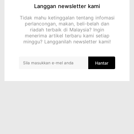
Langgan newsletter kami
Tidak mahu ketinggalan tentang infomasi
perlancongan, makan, beli-belah dan
riadah terbaik di Malaysia? Ingin
menerima artikel terbaru kami setiap
minggu? Langganilah newsletter kami!
Hantar