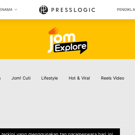
ENAMA
PENGIKL
n
Jom! Cuti
Lifestyle
Hot & Viral
Reels Video
a terkini yang menggunakan tag parameswara hari ini