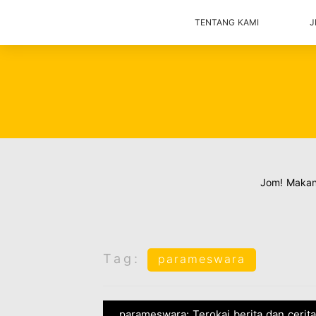
TENTANG KAMI
J
Jom! Maka
Tag:
parameswara
parameswara: Terokai berita dan cerit