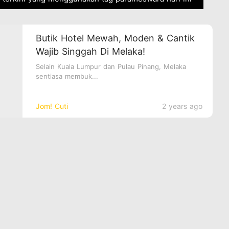
Butik Hotel Mewah, Moden & Cantik
Wajib Singgah Di Melaka!
Selain Kuala Lumpur dan Pulau Pinang, Melaka
sentiasa membuk...
Jom! Cuti
2 years ago