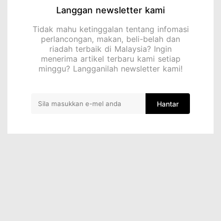
Langgan newsletter kami
Tidak mahu ketinggalan tentang infomasi
perlancongan, makan, beli-belah dan
riadah terbaik di Malaysia? Ingin
menerima artikel terbaru kami setiap
minggu? Langganilah newsletter kami!
Hantar