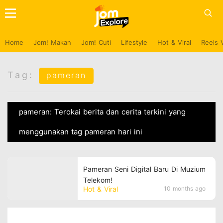
Home
Jom! Makan
Jom! Cuti
Lifestyle
Hot & Viral
Reels 
Tag:
pameran
pameran: Terokai berita dan cerita terkini yang
menggunakan tag pameran hari ini
Pameran Seni Digital Baru Di Muzium
Telekom!
Hot & Viral
10 months ago