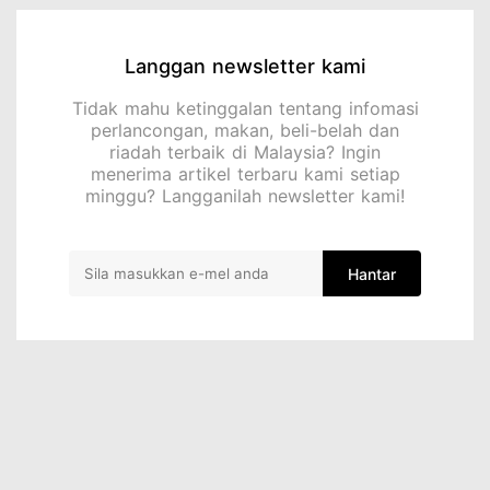
Langgan newsletter kami
Tidak mahu ketinggalan tentang infomasi
perlancongan, makan, beli-belah dan
riadah terbaik di Malaysia? Ingin
menerima artikel terbaru kami setiap
minggu? Langganilah newsletter kami!
Hantar