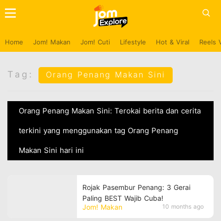
Home
Jom! Makan
Jom! Cuti
Lifestyle
Hot & Viral
Reels 
Tag:
Orang Penang Makan Sini
Orang Penang Makan Sini: Terokai berita dan cerita
terkini yang menggunakan tag Orang Penang
Makan Sini hari ini
Rojak Pasembur Penang: 3 Gerai
Paling BEST Wajib Cuba!
Jom! Makan
10 months ago