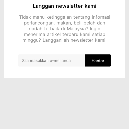
Langgan newsletter kami
Tidak mahu ketinggalan tentang infomasi
perlancongan, makan, beli-belah dan
riadah terbaik di Malaysia? Ingin
menerima artikel terbaru kami setiap
minggu? Langganilah newsletter kami!
Hantar