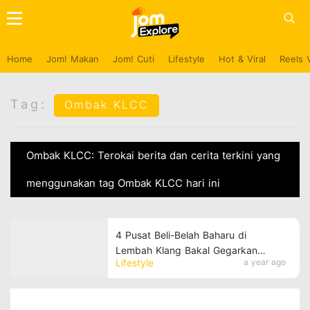
Home
Jom! Makan
Jom! Cuti
Lifestyle
Hot & Viral
Reels 
Tag:
Ombak KLCC
Ombak KLCC: Terokai berita dan cerita terkini yang
menggunakan tag Ombak KLCC hari ini
4 Pusat Beli-Belah Baharu di
Lembah Klang Bakal Gegarkan
Lifestyle
a year ago
Tahun 2025