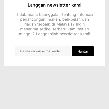
Langgan newsletter kami
Tidak mahu ketinggalan tentang infomasi
perlancongan, makan, beli-belah dan
riadah terbaik di Malaysia? Ingin
menerima artikel terbaru kami setiap
minggu? Langganilah newsletter kami!
Hantar