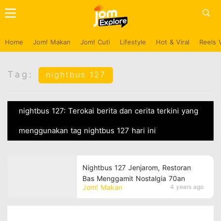
Home
Jom! Makan
Jom! Cuti
Lifestyle
Hot & Viral
Reels 
Tag:
nightbus 127
nightbus 127: Terokai berita dan cerita terkini yang
menggunakan tag nightbus 127 hari ini
Nightbus 127 Jenjarom, Restoran
Bas Menggamit Nostalgia 70an
Jom! Makan
4 years ago