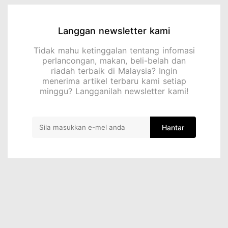
Langgan newsletter kami
Tidak mahu ketinggalan tentang infomasi
perlancongan, makan, beli-belah dan
riadah terbaik di Malaysia? Ingin
menerima artikel terbaru kami setiap
minggu? Langganilah newsletter kami!
Hantar