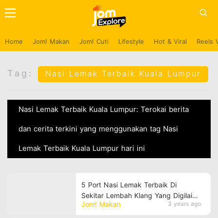
Home
Jom! Makan
Jom! Cuti
Lifestyle
Hot & Viral
Reels 
Tag:
Nasi Lemak Terbaik Kuala Lumpur
Nasi Lemak Terbaik Kuala Lumpur: Terokai berita
dan cerita terkini yang menggunakan tag Nasi
Lemak Terbaik Kuala Lumpur hari ini
5 Port Nasi Lemak Terbaik Di
Sekitar Lembah Klang Yang Digilai
Jom! Makan
3 years ago
Orang Ramai!