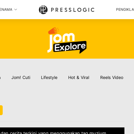
ENAMA
PENGIKL
n
Jom! Cuti
Lifestyle
Hot & Viral
Reels Video
 dan cerita terkini yang menggunakan tag muzium