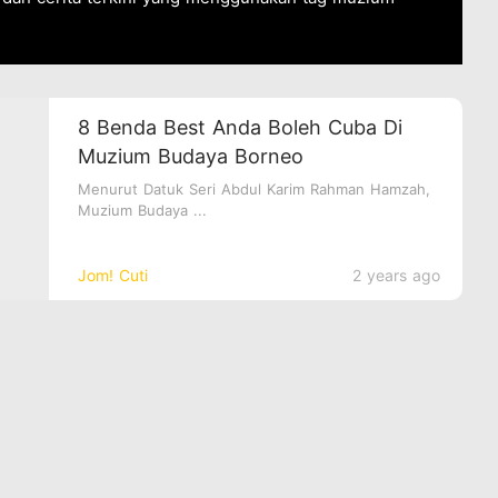
8 Benda Best Anda Boleh Cuba Di
Muzium Budaya Borneo
Menurut Datuk Seri Abdul Karim Rahman Hamzah,
Muzium Budaya ...
Jom! Cuti
2 years ago