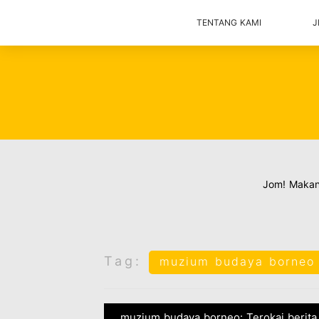
TENTANG KAMI
J
Jom! Maka
Tag:
muzium budaya borneo
muzium budaya borneo: Terokai berita