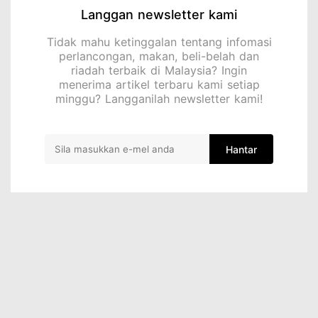
Langgan newsletter kami
Tidak mahu ketinggalan tentang infomasi
perlancongan, makan, beli-belah dan
riadah terbaik di Malaysia? Ingin
menerima artikel terbaru kami setiap
minggu? Langganilah newsletter kami!
Hantar