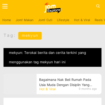
Home
Jom! Makan
Jom! Cuti
Lifestyle
Hot & Viral
Reels 
Tag:
mekyun
mekyun: Terokai berita dan cerita terkini yang
menggunakan tag mekyun hari ini
Bagaimana Nak Beli Rumah Pada
Usia Muda Dengan Disiplin Yang
Hot & Viral
9 months ago
Tinggi