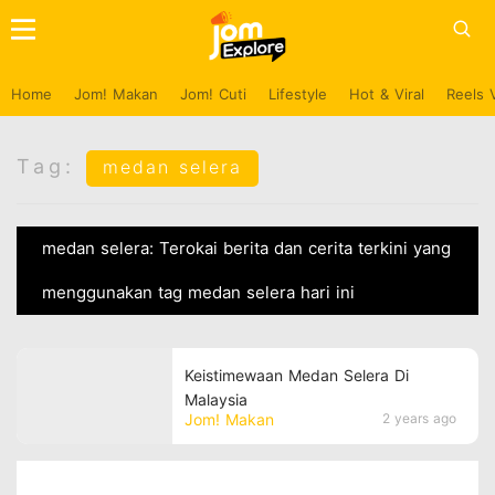
Home
Jom! Makan
Jom! Cuti
Lifestyle
Hot & Viral
Reels 
Tag:
medan selera
medan selera: Terokai berita dan cerita terkini yang
menggunakan tag medan selera hari ini
Keistimewaan Medan Selera Di
Malaysia
Jom! Makan
2 years ago