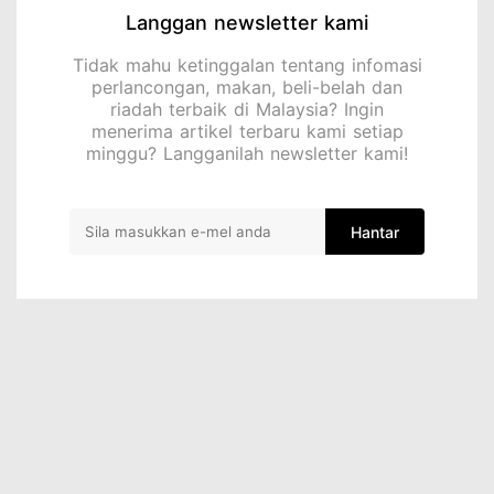
Langgan newsletter kami
Tidak mahu ketinggalan tentang infomasi
perlancongan, makan, beli-belah dan
riadah terbaik di Malaysia? Ingin
menerima artikel terbaru kami setiap
minggu? Langganilah newsletter kami!
Hantar