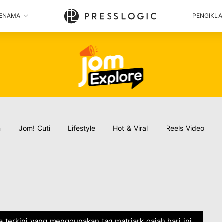
ENAMA
PENGIKL
n
Jom! Cuti
Lifestyle
Hot & Viral
Reels Video
ta terkini yang menggunakan tag matriark gajah hari ini