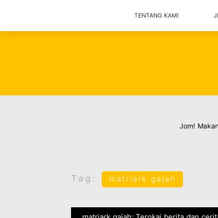
TENTANG KAMI
J
Jom! Maka
Tag:
matriark gajah
matriark gajah: Terokai berita dan ceri