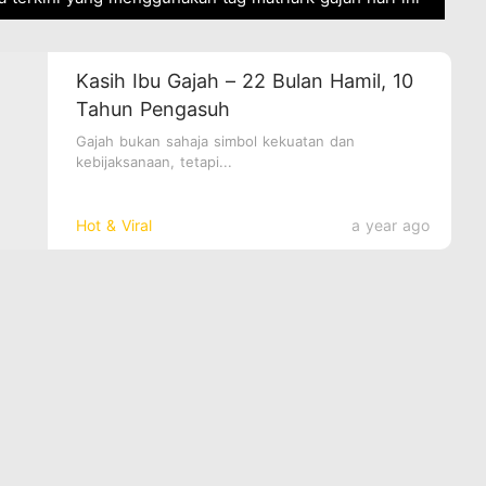
Kasih Ibu Gajah – 22 Bulan Hamil, 10
Tahun Pengasuh
Gajah bukan sahaja simbol kekuatan dan
kebijaksanaan, tetapi...
Hot & Viral
a year ago