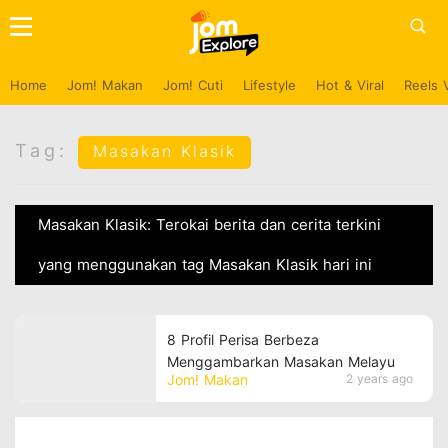
Home
Jom! Makan
Jom! Cuti
Lifestyle
Hot & Viral
Reels 
Tag:
Masakan Klasik
Masakan Klasik: Terokai berita dan cerita terkini
yang menggunakan tag Masakan Klasik hari ini
8 Profil Perisa Berbeza
Menggambarkan Masakan Melayu
Jom! Makan
2 years ago