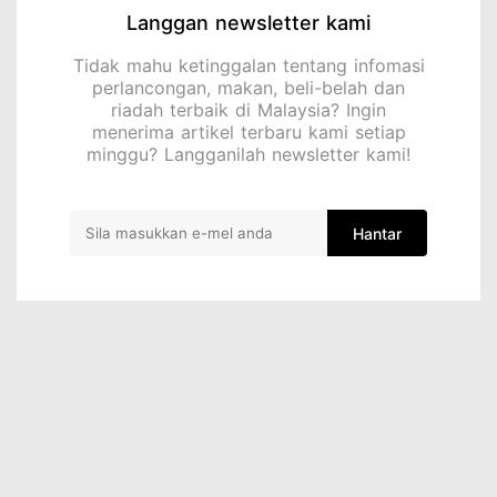
Langgan newsletter kami
Tidak mahu ketinggalan tentang infomasi
perlancongan, makan, beli-belah dan
riadah terbaik di Malaysia? Ingin
menerima artikel terbaru kami setiap
minggu? Langganilah newsletter kami!
Hantar