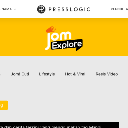
ENAMA
PENGIKL
n
Jom! Cuti
Lifestyle
Hot & Viral
Reels Video
ng
a dan cerita terkini yang menggunakan tag Mandi