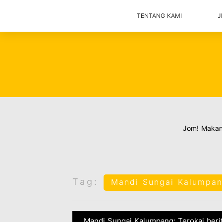
TENTANG KAMI
J
Jom! Maka
Tag:
Mandi Sungai Kalumpa
Mandi Sungai Kalumpang: Terokai berit