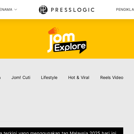
ENAMA
PENGIKL
n
Jom! Cuti
Lifestyle
Hot & Viral
Reels Video
ta terkini yang menggunakan tag Malaysia 2025 hari ini