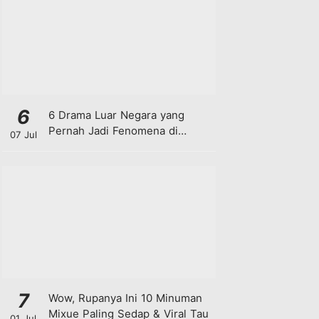
6
6 Drama Luar Negara yang
Pernah Jadi Fenomena di
07 Jul
Malaysia
7
Wow, Rupanya Ini 10 Minuman
Mixue Paling Sedap & Viral Tau
01 Jul