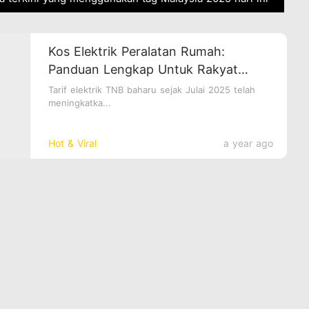
Kos Elektrik Peralatan Rumah:
Panduan Lengkap Untuk Rakyat
Malaysia 2025
Tarif elektrik TNB baharu sejak Julai 2025 telah
meningkatka...
Hot & Viral
a year ago