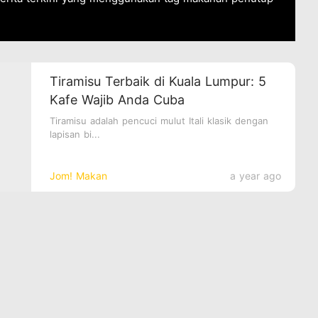
Tiramisu Terbaik di Kuala Lumpur: 5
Kafe Wajib Anda Cuba
Tiramisu adalah pencuci mulut Itali klasik dengan
lapisan bi...
Jom! Makan
a year ago