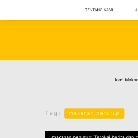
TENTANG KAMI
J
Jom! Maka
Tag:
makanan penutup
makanan penutup: Terokai berita dan 