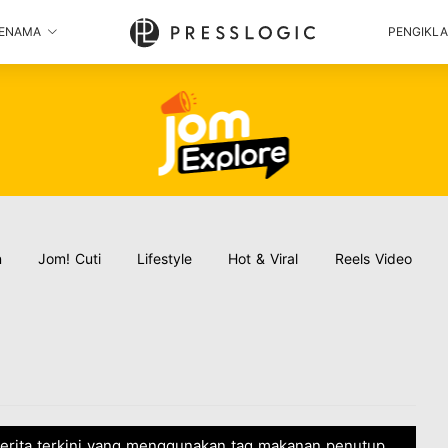
ENAMA
PENGIKL
n
Jom! Cuti
Lifestyle
Hot & Viral
Reels Video
cerita terkini yang menggunakan tag makanan penutup