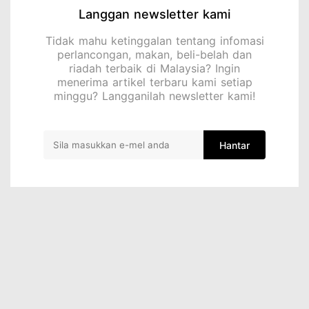
Langgan newsletter kami
Tidak mahu ketinggalan tentang infomasi
perlancongan, makan, beli-belah dan
riadah terbaik di Malaysia? Ingin
menerima artikel terbaru kami setiap
minggu? Langganilah newsletter kami!
Hantar