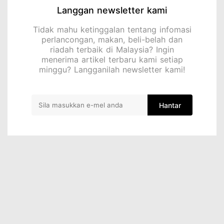
Langgan newsletter kami
Tidak mahu ketinggalan tentang infomasi
perlancongan, makan, beli-belah dan
riadah terbaik di Malaysia? Ingin
menerima artikel terbaru kami setiap
minggu? Langganilah newsletter kami!
Hantar