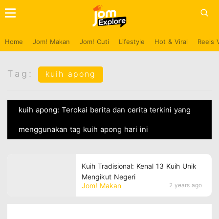
Home
Jom! Makan
Jom! Cuti
Lifestyle
Hot & Viral
Reels 
Tag:
kuih apong
kuih apong: Terokai berita dan cerita terkini yang
menggunakan tag kuih apong hari ini
Kuih Tradisional: Kenal 13 Kuih Unik
Mengikut Negeri
Jom! Makan
2 years ago