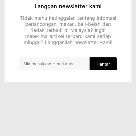
Langgan newsletter kami
Tidak mahu ketinggalan tentang infomasi
perlancongan, makan, beli-belah dan
riadah terbaik di Malaysia? Ingin
menerima artikel terbaru kami setiap
minggu? Langganilah newsletter kami!
Hantar