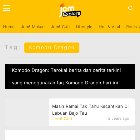
Home
Jom! Makan
Jom! Cuti
Lifestyle
Hot & Viral
Reels 
Tag:
Komodo Dragon
Komodo Dragon: Terokai berita dan cerita terkini
yang menggunakan tag Komodo Dragon hari ini
Masih Ramai Tak Tahu Kecantikan Di
Labuan Bajo Tau
Jom! Cuti
2 years ago