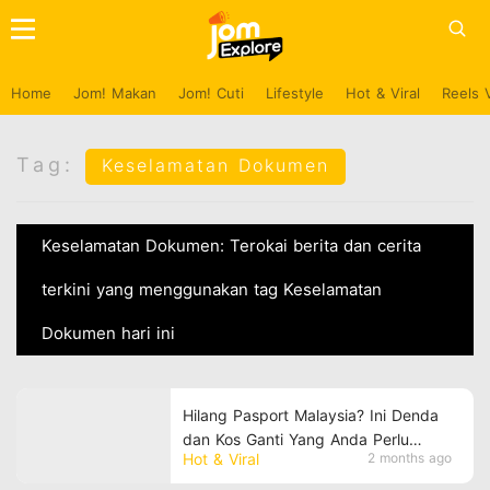
Home
Jom! Makan
Jom! Cuti
Lifestyle
Hot & Viral
Reels 
Tag:
Keselamatan Dokumen
Keselamatan Dokumen: Terokai berita dan cerita
terkini yang menggunakan tag Keselamatan
Dokumen hari ini
Hilang Pasport Malaysia? Ini Denda
dan Kos Ganti Yang Anda Perlu
Hot & Viral
2 months ago
Tahu!