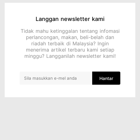
Langgan newsletter kami
Tidak mahu ketinggalan tentang infomasi
perlancongan, makan, beli-belah dan
riadah terbaik di Malaysia? Ingin
menerima artikel terbaru kami setiap
minggu? Langganilah newsletter kami!
Hantar