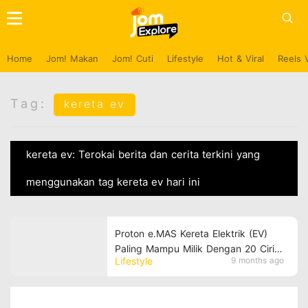
Home
Jom! Makan
Jom! Cuti
Lifestyle
Hot & Viral
Reels 
Tag:
kereta ev
kereta ev: Terokai berita dan cerita terkini yang
menggunakan tag kereta ev hari ini
Proton e.MAS Kereta Elektrik (EV)
Paling Mampu Milik Dengan 20 Ciri
Lifestyle
9 months ago
Eksklusif