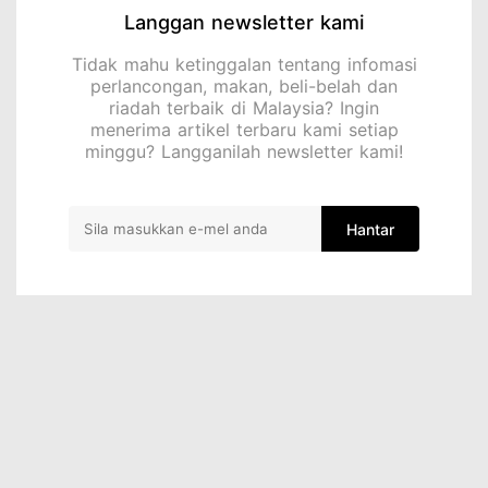
Langgan newsletter kami
Tidak mahu ketinggalan tentang infomasi
perlancongan, makan, beli-belah dan
riadah terbaik di Malaysia? Ingin
menerima artikel terbaru kami setiap
minggu? Langganilah newsletter kami!
Hantar