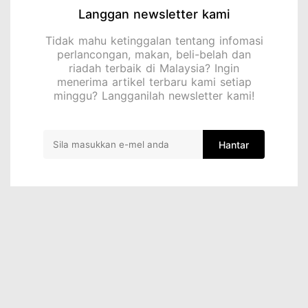
Langgan newsletter kami
Tidak mahu ketinggalan tentang infomasi
perlancongan, makan, beli-belah dan
riadah terbaik di Malaysia? Ingin
menerima artikel terbaru kami setiap
minggu? Langganilah newsletter kami!
Hantar