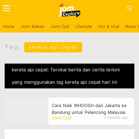
Home
Jom! Makan
Jom! Cuti
Lifestyle
Hot & Viral
Reels 
Tag:
kereta api cepat
kereta api cepat: Terokai berita dan cerita terkini
yang menggunakan tag kereta api cepat hari ini
Cara Naik WHOOSH dari Jakarta ke
Bandung untuk Pelancong Malaysia
Jom! Cuti
4 months ago