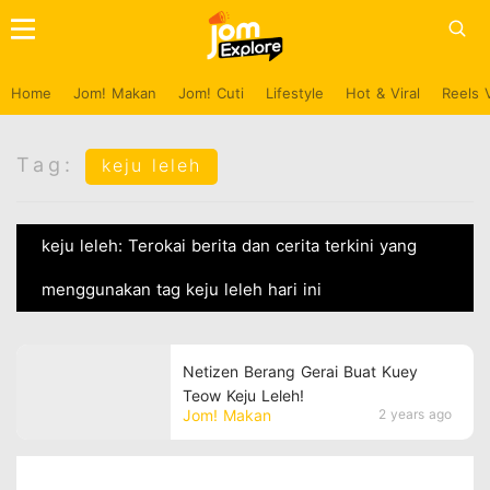
Home
Jom! Makan
Jom! Cuti
Lifestyle
Hot & Viral
Reels 
Tag:
keju leleh
keju leleh: Terokai berita dan cerita terkini yang
menggunakan tag keju leleh hari ini
Netizen Berang Gerai Buat Kuey
Teow Keju Leleh!
Jom! Makan
2 years ago