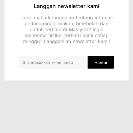
Langgan newsletter kami
Tidak mahu ketinggalan tentang infomasi
perlancongan, makan, beli-belah dan
riadah terbaik di Malaysia? Ingin
menerima artikel terbaru kami setiap
minggu? Langganilah newsletter kami!
Hantar