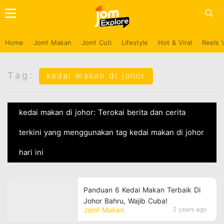
Home
Jom! Makan
Jom! Cuti
Lifestyle
Hot & Viral
Reels 
Tag:
kedai makan di johor
kedai makan di johor: Terokai berita dan cerita
terkini yang menggunakan tag kedai makan di johor
hari ini
Panduan 6 Kedai Makan Terbaik Di
Johor Bahru, Wajib Cuba!
Jom! Makan
2 years ago