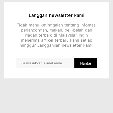
Langgan newsletter kami
Tidak mahu ketinggalan tentang infomasi
perlancongan, makan, beli-belah dan
riadah terbaik di Malaysia? Ingin
menerima artikel terbaru kami setiap
minggu? Langganilah newsletter kami!
Hantar