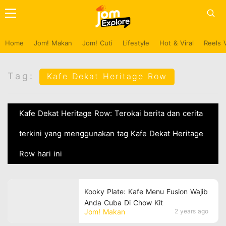
Home
Jom! Makan
Jom! Cuti
Lifestyle
Hot & Viral
Reels 
Tag:
Kafe Dekat Heritage Row
Kafe Dekat Heritage Row: Terokai berita dan cerita
terkini yang menggunakan tag Kafe Dekat Heritage
Row hari ini
Kooky Plate: Kafe Menu Fusion Wajib
Anda Cuba Di Chow Kit
Jom! Makan
2 years ago