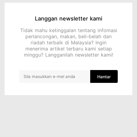
Langgan newsletter kami
Tidak mahu ketinggalan tentang infomasi
perlancongan, makan, beli-belah dan
riadah terbaik di Malaysia? Ingin
menerima artikel terbaru kami setiap
minggu? Langganilah newsletter kami!
Hantar