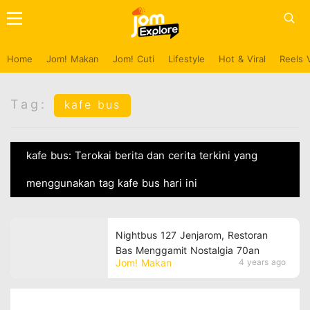
Home
Jom! Makan
Jom! Cuti
Lifestyle
Hot & Viral
Reels 
Tag:
kafe bus
kafe bus: Terokai berita dan cerita terkini yang
menggunakan tag kafe bus hari ini
Nightbus 127 Jenjarom, Restoran
Bas Menggamit Nostalgia 70an
Jom! Makan
4 years ago