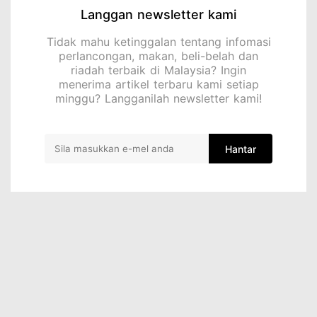
Langgan newsletter kami
Tidak mahu ketinggalan tentang infomasi
perlancongan, makan, beli-belah dan
riadah terbaik di Malaysia? Ingin
menerima artikel terbaru kami setiap
minggu? Langganilah newsletter kami!
Hantar