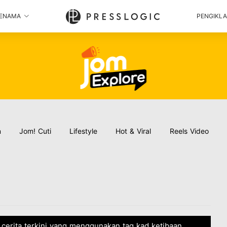
ENAMA
PENGIKL
n
Jom! Cuti
Lifestyle
Hot & Viral
Reels Video
an cerita terkini yang menggunakan tag kad ketibaan