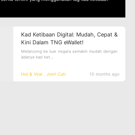
Kad Ketibaan Digital: Mudah, Cepat &
Kini Dalam TNG eWallet!
Melancong ke luar negara semakin mudah dengan
adanya kad ket...
Hot & Viral．Jom! Cuti
10 months ago