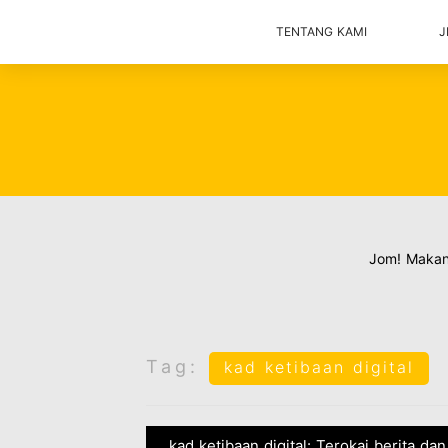
TENTANG KAMI
J
Jom! Maka
Tag:
kad ketibaan digital
kad ketibaan digital: Terokai berita d