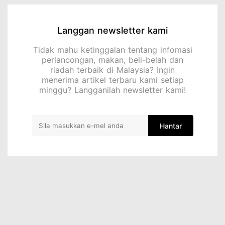
Langgan newsletter kami
Tidak mahu ketinggalan tentang infomasi
perlancongan, makan, beli-belah dan
riadah terbaik di Malaysia? Ingin
menerima artikel terbaru kami setiap
minggu? Langganilah newsletter kami!
Hantar