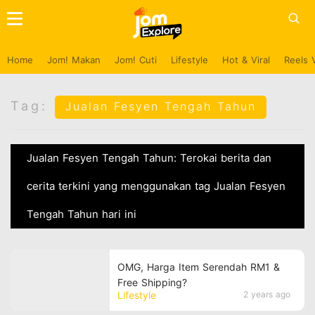
Home
Jom! Makan
Jom! Cuti
Lifestyle
Hot & Viral
Reels 
Tag:
Jualan Fesyen Tengah Tahun
Jualan Fesyen Tengah Tahun: Terokai berita dan
cerita terkini yang menggunakan tag Jualan Fesyen
Tengah Tahun hari ini
OMG, Harga Item Serendah RM1 &
Free Shipping?
Lifestyle
2 years ago