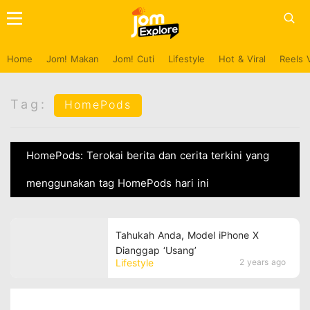
Home
Jom! Makan
Jom! Cuti
Lifestyle
Hot & Viral
Reels 
Tag:
HomePods
HomePods: Terokai berita dan cerita terkini yang
menggunakan tag HomePods hari ini
Tahukah Anda, Model iPhone X
Dianggap ‘Usang’
Lifestyle
2 years ago