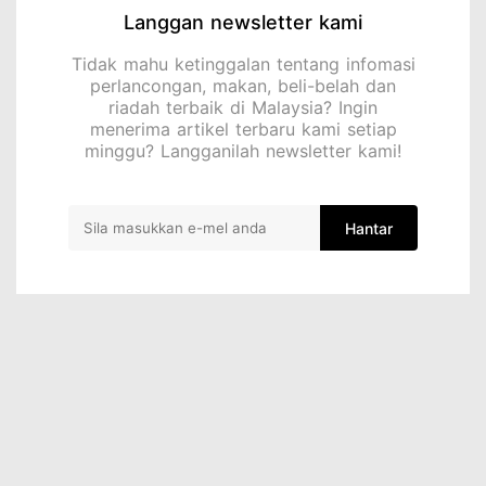
Langgan newsletter kami
Tidak mahu ketinggalan tentang infomasi
perlancongan, makan, beli-belah dan
riadah terbaik di Malaysia? Ingin
menerima artikel terbaru kami setiap
minggu? Langganilah newsletter kami!
Hantar