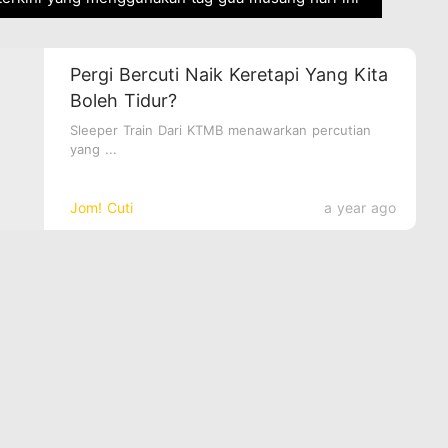
Pergi Bercuti Naik Keretapi Yang Kita
Boleh Tidur?
Sleeper Train Dari KTMB menawarkan percutian
yang ...
Jom! Cuti
a year ago