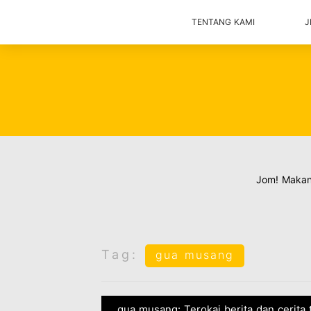
TENTANG KAMI
J
Jom! Maka
Tag:
gua musang
gua musang: Terokai berita dan cerita