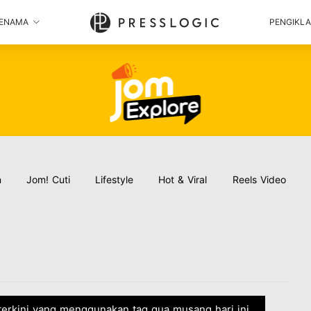
ENAMA
PENGIKL
n
Jom! Cuti
Lifestyle
Hot & Viral
Reels Video
 terkini yang menggunakan tag gua musang hari ini