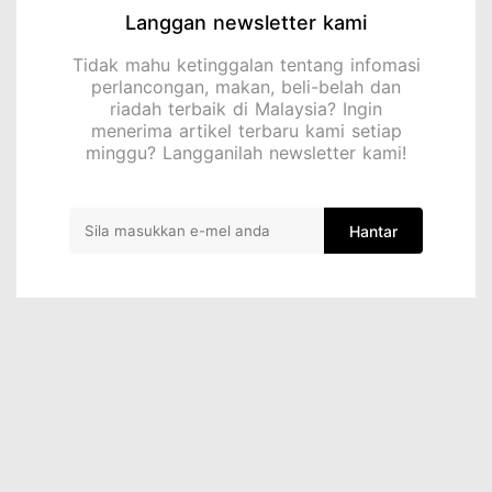
Langgan newsletter kami
Tidak mahu ketinggalan tentang infomasi
perlancongan, makan, beli-belah dan
riadah terbaik di Malaysia? Ingin
menerima artikel terbaru kami setiap
minggu? Langganilah newsletter kami!
Hantar