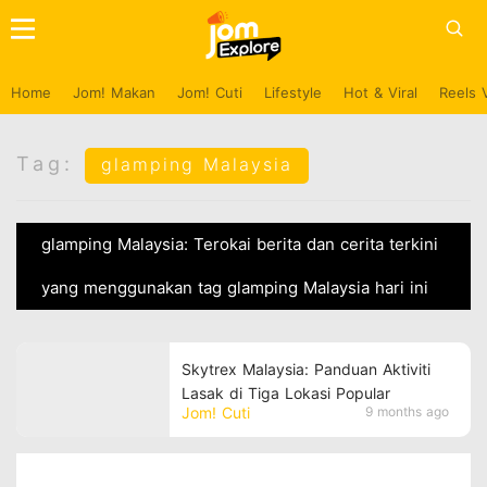
Home
Jom! Makan
Jom! Cuti
Lifestyle
Hot & Viral
Reels 
Tag:
glamping Malaysia
glamping Malaysia: Terokai berita dan cerita terkini
yang menggunakan tag glamping Malaysia hari ini
Skytrex Malaysia: Panduan Aktiviti
Lasak di Tiga Lokasi Popular
Jom! Cuti
9 months ago