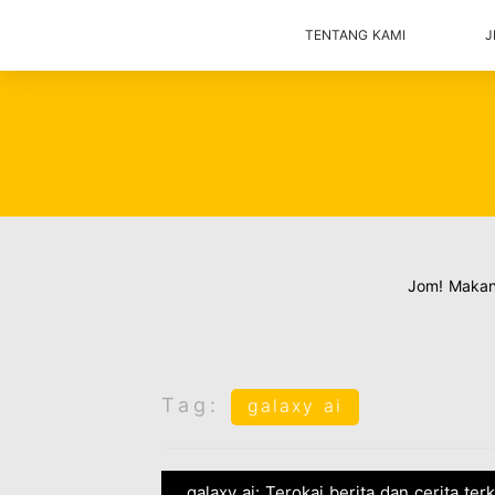
TENTANG KAMI
J
Jom! Maka
Tag:
galaxy ai
galaxy ai: Terokai berita dan cerita te