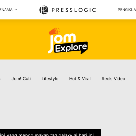
ENAMA
PENGIKL
n
Jom! Cuti
Lifestyle
Hot & Viral
Reels Video
rkini yang menggunakan tag galaxy ai hari ini