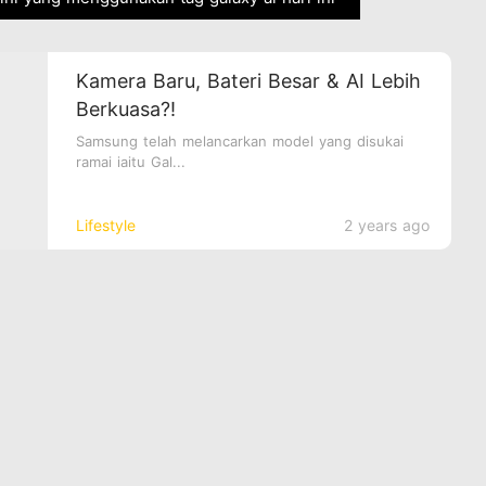
Kamera Baru, Bateri Besar & AI Lebih
Berkuasa?!
Samsung telah melancarkan model yang disukai
ramai iaitu Gal...
Lifestyle
2 years ago